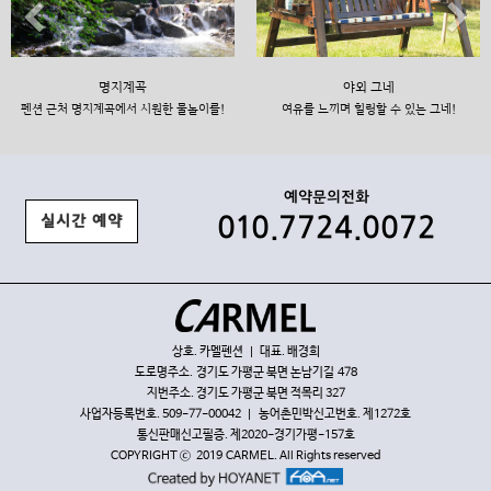
Previous
N
명지계곡
야외 그네
펜션 근처 명지계곡에서 시원한 물놀이를!
여유를 느끼며 힐링할 수 있는 그네!
예약문의전화
010.7724.0072
실시간 예약
상호. 카멜펜션 | 대표. 배경희
도로명주소. 경기도 가평군 북면 논남기길 478
지번주소. 경기도 가평군 북면 적목리 327
사업자등록번호. 509-77-00042 | 농어촌민박신고번호. 제1272호
통신판매신고필증. 제2020-경기가평-157호
COPYRIGHT ⓒ 2019 CARMEL. All Rights reserved