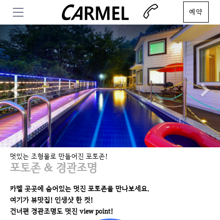
예약
Previous
N
멋있는 조형물로 만들어진 포토존!
포토존 & 경관조명
카멜 곳곳에 숨어있는 멋진 포토존을 만나보세요.
여기가 뷰맛집! 인생샷 한 컷!
건너편 경관조명도 멋진 view point!